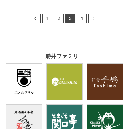
1
2
3
4
勝井ファミリー